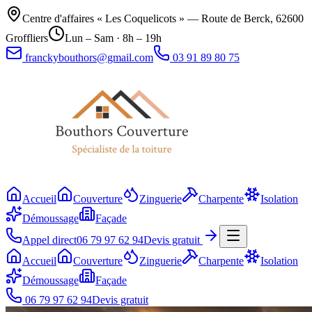
Centre d'affaires « Les Coquelicots » — Route de Berck, 62600
Groffliers
Lun – Sam · 8h – 19h
franckybouthors@gmail.com
03 91 89 80 75
Accueil
Couverture
Zinguerie
Charpente
Isolation
Démoussage
Façade
Appel direct
06 79 97 62 94
Devis gratuit
Accueil
Couverture
Zinguerie
Charpente
Isolation
Démoussage
Façade
06 79 97 62 94
Devis gratuit