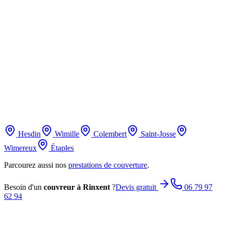
toiture.
Consulter la source
Qualification des entreprises de couverture
Qualibat
Référentiel
officiel des qualifications professionnelles en couverture.
Consulter la
source
Rénovation énergétique et toiture
ADEME
Recommandations sur
l'isolation et la performance des toitures.
Consulter la source
Hesdin
Wimille
Colembert
Saint-Josse
Wimereux
Étaples
Parcourez aussi nos
prestations de couverture
.
Besoin d'un
couvreur
à
Rinxent
?
Devis gratuit
06 79 97
62 94