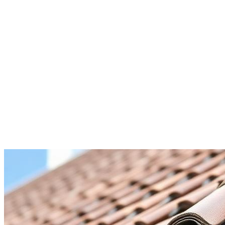
Garantie décennale
Sérieux et ponctualité
couvreur
à
Rinxent
Devis gratuit sous 48h
Un projet de
travaux de couverture
à
Rinxent
?
Parlons-en dès aujourd'hui.
Bouthors Couverture
se déplace
à
Rinxent
(
62720
) pour un
diagnostic sans engagement
et un chiffrage détaillé. Aucun frais de
déplacement, aucun acompte à la visite.
06 79 97 62 94
Demander un devis