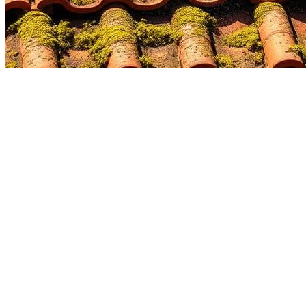
démoussage toiture
à
Landrethun-le-Nord