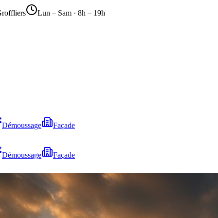
roffliers
Lun – Sam · 8h – 19h
Démoussage
Façade
Démoussage
Façade