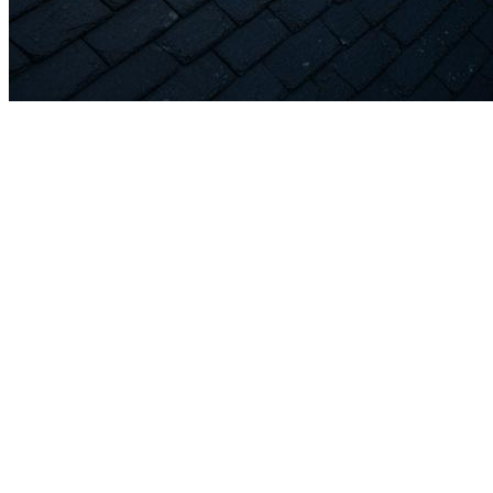
traitement fongicide rémanent
hydrofuge
Démoussage toiture à Landrethun-le-Nord