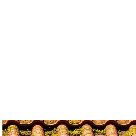
démoussage toiture
à
Landrethun-le-Nord
Brossage manuel soigneux
Protection des abords
Artisan local
Côte d'Opale
Garantie de bonne exécution
Devis gratuit sous 48h
Un projet de
démoussage toiture
à
Landrethun-le-Nor
Bouthors Couverture
se déplace
à
Landrethun-le-Nord
(
62250
) 
06 79 97 62 94
Demander un devis