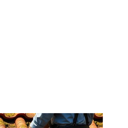
Bouthors Couverture
d
? Parlons-en dès aujourd'hui.
pour un
diagnostic sans engagement
et un chiffrage détaillé. Aucun frai