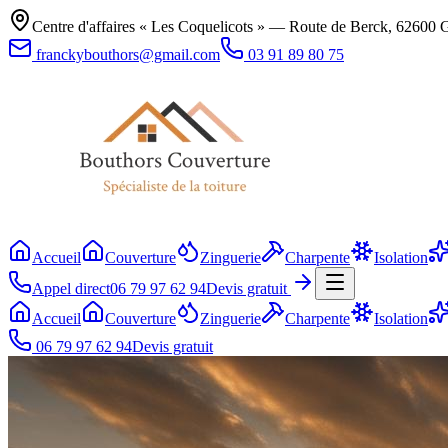
Centre d'affaires « Les Coquelicots » — Route de Berck, 62600 G
franckybouthors@gmail.com
03 91 89 80 75
Accueil
Couverture
Zinguerie
Charpente
Isolation
Appel direct
06 79 97 62 94
Devis gratuit
Accueil
Couverture
Zinguerie
Charpente
Isolation
06 79 97 62 94
Devis gratuit