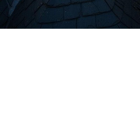
Landrethun-le-Nor
travaux de nettoyage et démoussage toiture